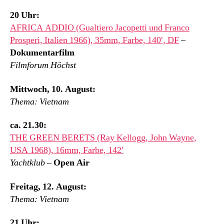
20 Uhr:
AFRICA ADDIO (Gualtiero Jacopetti und Franco
Prosperi, Italien 1966), 35mm, Farbe, 140′, DF
–
Dokumentarfilm
Filmforum Höchst
Mittwoch, 10. August:
Thema: Vietnam
ca. 21.30:
THE GREEN BERETS (Ray Kellogg, John Wayne,
USA 1968), 16mm, Farbe, 142′
Yachtklub
–
Open Air
Freitag, 12. August:
Thema: Vietnam
21 Uhr: