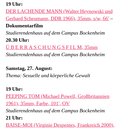
19 Uhr:
DER LACHENDE MANN (Walter Heynowski und
Gerhard Scheumann, DDR 1966), 35mm, s/w, 66′
–
Dokumentarfilm
Studierendenhaus auf dem Campus Bockenheim
20.30 Uhr:
Ü B E R R A S C H U N G S F I L M, 35mm
Studierendenhaus auf dem Campus Bockenheim
Samstag, 27. August:
Thema: Sexuelle und körperliche Gewalt
19 Uhr:
PEEPING TOM (Michael Powell, Großbritannien
1961), 35mm, Farbe, 101′, OV
Studierendenhaus auf dem Campus Bockenheim
21 Uhr:
BAISE-MOI (Virginie Despentes, Frankreich 2000),