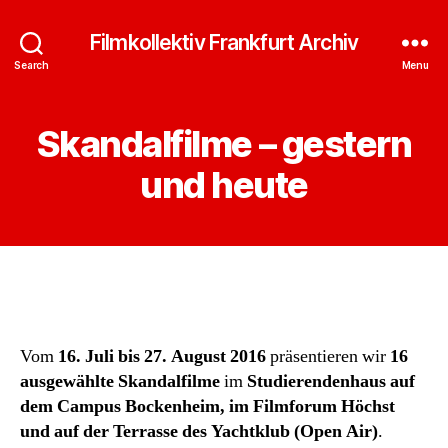
Filmkollektiv Frankfurt Archiv
Search
Menu
Skandalfilme – gestern
und heute
Vom
16. Juli bis 27. August 2016
präsentieren wir
16
ausgewählte Skandalfilme
im
Studierendenhaus auf
dem Campus Bockenheim, im Filmforum Höchst
und auf der Terrasse des Yachtklub (Open Air)
.