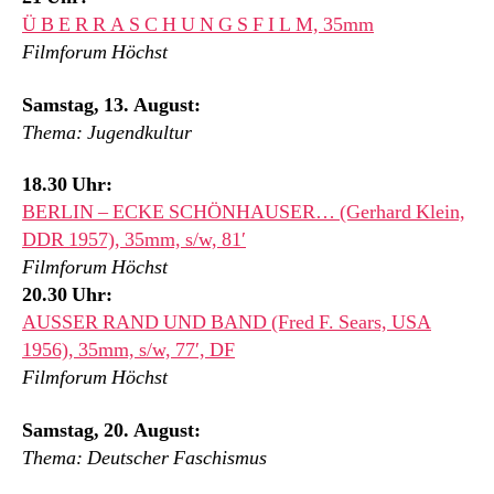
Ü B E R R A S C H U N G S F I L M, 35mm
Filmforum Höchst
Samstag, 13. August:
Thema: Jugendkultur
18.30 Uhr:
BERLIN – ECKE SCHÖNHAUSER… (Gerhard Klein,
DDR 1957), 35mm, s/w, 81′
Filmforum Höchst
20.30 Uhr:
AUSSER RAND UND BAND (Fred F. Sears, USA
1956), 35mm, s/w, 77′, DF
Filmforum Höchst
Samstag, 20. August:
Thema: Deutscher Faschismus