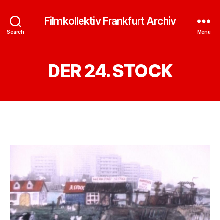
Filmkollektiv Frankfurt Archiv
Search
Menu
DER 24. STOCK