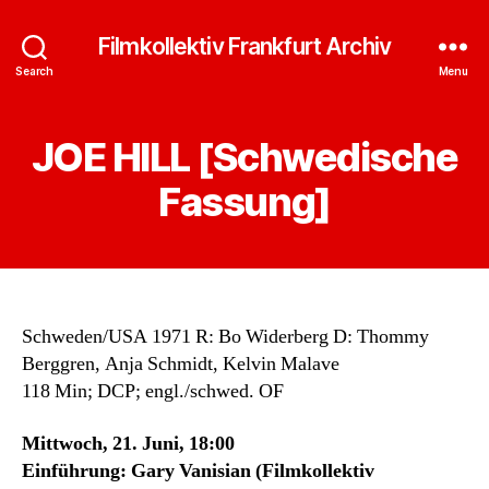
Filmkollektiv Frankfurt Archiv
Search
Menu
JOE HILL [Schwedische
Fassung]
Schweden/USA 1971 R: Bo Widerberg D: Thommy
Berggren, Anja Schmidt, Kelvin Malave
118 Min; DCP; engl./schwed. OF
Mittwoch, 21. Juni, 18:00
Einführung: Gary Vanisian (Filmkollektiv