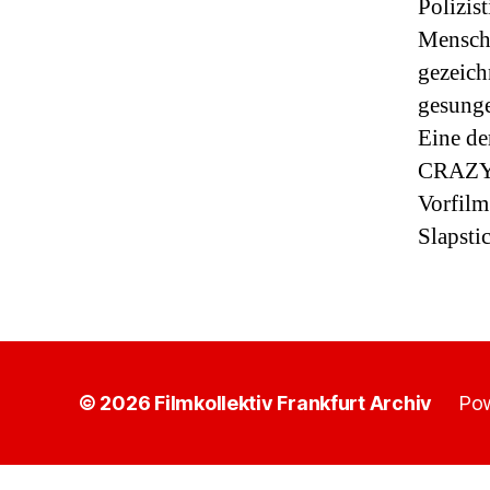
Polizis
Mensche
gezeich
gesunge
Eine de
CRAZY, 
Vorfilm
Slapsti
© 2026
Filmkollektiv Frankfurt Archiv
Pow