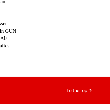
 an
ssen.
r in GUN
 Als
aftes
To the top
↑