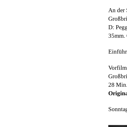
An der 
Großbri
D: Peg
35mm.
Einführ
Vorfil
Großbr
28 Min
Origin
Sonntag