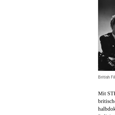
British Fi
Mit ST
britisc
halbdok