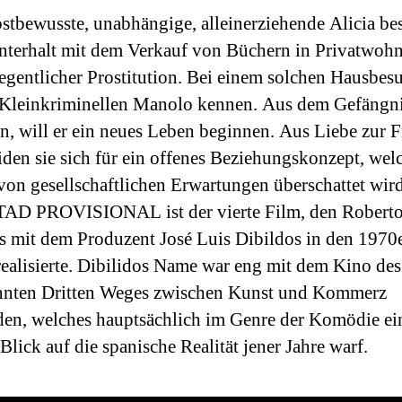
bstbewusste, unabhängige, alleinerziehende Alicia bes
nterhalt mit dem Verkauf von Büchern in Privatwoh
egentlicher Prostitution. Bei einem solchen Hausbesu
 Kleinkriminellen Manolo kennen. Aus dem Gefängn
en, will er ein neues Leben beginnen. Aus Liebe zur F
iden sie sich für ein offenes Beziehungskonzept, wel
von gesellschaftlichen Erwartungen überschattet wird
AD PROVISIONAL ist der vierte Film, den Robert
 mit dem Produzent José Luis Dibildos in den 1970
realisierte. Dibilidos Name war eng mit dem Kino des
nnten Dritten Weges zwischen Kunst und Kommerz
en, welches hauptsächlich im Genre der Komödie ei
Blick auf die spanische Realität jener Jahre warf.