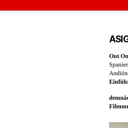
ASI
Out On
Spanien
Andión
Einfüh
demnäc
Filmm