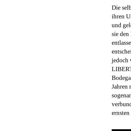
Die sel
ihren U
und gel
sie den
entlass
entsche
jedoch 
LIBERT
Bodegas
Jahren 
sogena
verbund
ernsten 