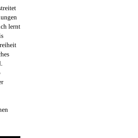
treitet
nungen
ch lernt
is
reiheit
ches
.
o
er
nen