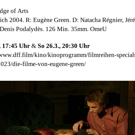
dge of Arts
ich 2004. R: Eugène Green. D: Natacha Régnier, Jér
, Denis Podalydès. 126 Min. 35mm. OmeU
, 17:45 Uhr
&
So 26.3., 20:30 Uhr
/www.dff.film/kino/kinoprogramm/filmreihen-special
023/die-filme-von-eugene-green/