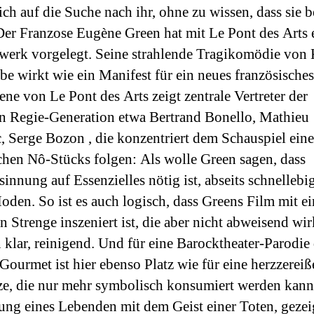
ich auf die Suche nach ihr, ohne zu wissen, dass sie b
. Der Franzose Eugène Green hat mit Le Pont des Arts 
werk vorgelegt. Seine strahlende Tragikomödie von
be wirkt wie ein Manifest für ein neues französische
ene von Le Pont des Arts zeigt zentrale Vertreter der
n Regie-Generation etwa Bertrand Bonello, Mathieu
, Serge Bozon , die konzentriert dem Schauspiel eine
chen Nô-Stücks folgen: Als wolle Green sagen, dass
innung auf Essenzielles nötig ist, abseits schnellebi
den. So ist es auch logisch, dass Greens Film mit ei
n Strenge inszeniert ist, die aber nicht abweisend wir
 klar, reinigend. Und für eine Barocktheater-Parodie
 Gourmet ist hier ebenso Platz wie für eine herzzerei
, die nur mehr symbolisch konsumiert werden kann.
g eines Lebenden mit dem Geist einer Toten, gezeig