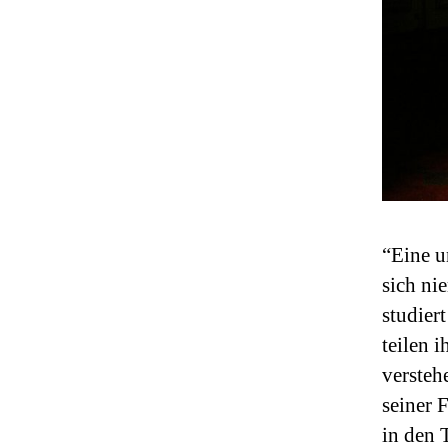
“Eine u
sich ni
studier
teilen i
versteh
seiner 
in den 