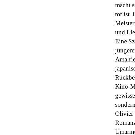
macht s
tot ist
Meister
und Lie
Eine Sz
jüngere
Amalric
japanis
Rückbes
Kino-Mo
gewisse
sondern
Olivier
Romanze
Umarmun