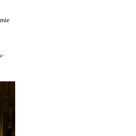
émie
s-