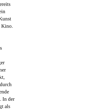
ereits
ein
 Kunst
s Kino.
s
ger
ner
kt,
 durch
ßende
 In der
t als